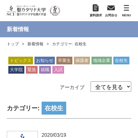
資料請求
お問合せ
MENU
新着情報
トップ
新着情報
カテゴリー:
在校生
トピックス
お知らせ
卒業生
保護者
地域企業
在校生
大学院
緊急
就職
入試
アーカイブ
カテゴリー:
在校生
2020/03/19