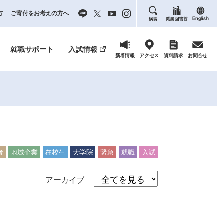
方
ご寄付をお考えの方へ
就職サポート
入試情報
新着情報
アクセス
資料請求
お問合せ
者
地域企業
在校生
大学院
緊急
就職
入試
アーカイブ