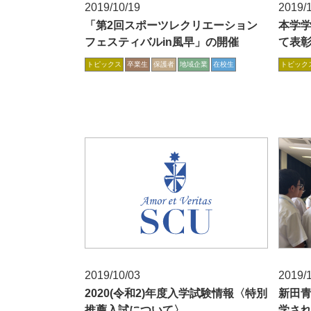
2019/10/19
2019/
「第2回スポーツレクリエーション
本学
フェスティバルin風早」の開催
て表
トピックス
卒業生
保護者
地域企業
在校生
トピック
2019/10/03
2019/
2020(令和2)年度入学試験情報〈特別
新田
推薦入試について〉
学さ