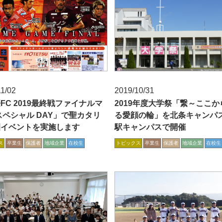
11/02
2019/10/31
FC 2019最終戦ファイナルマ
2019年度大学祭「繋～ここか
スペシャル DAY」で聖カタリ
る愛顔の輪」を北条キャンパ
園イベントを実施します
駅キャンパスで開催
ス
卒業生
保護者
地域企業
在校生
トピックス
卒業生
保護者
地域企業
在校生