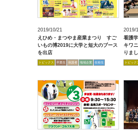
2019/10/21
2019/
えひめ・まつやま産業まつり すご
看護
いもの博2019に大学と短大のブース
キワ
を出店
りま
トピックス
卒業生
保護者
地域企業
在校生
トピック