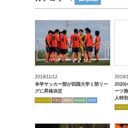
2019/11/12
2019/1
本学サッカー部が四国大学１部リー
202
グに昇格決定
ーツ
人特
トピックス
卒業生
保護者
地域企業
在校生
トピック