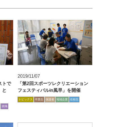
2019/11/07
ストで
「第2回スポーツレクリエーション
』と
フェスティバルin風早」を開催
トピックス
卒業生
保護者
地域企業
在校生
就職