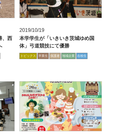
2019/10/19
勝、西
本学学生が「いきいき茨城ゆめ国
へ
体」弓道競技にて優勝
トピックス
卒業生
保護者
地域企業
在校生