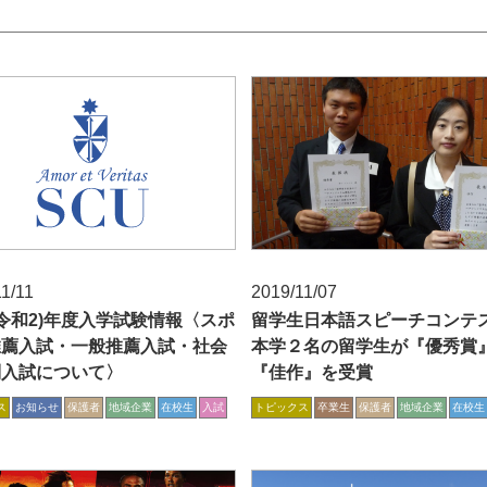
1/11
2019/11/07
0(令和2)年度入学試験情報〈スポ
留学生日本語スピーチコンテ
推薦入試・一般推薦入試・社会
本学２名の留学生が『優秀賞
別入試について〉
『佳作』を受賞
ス
お知らせ
保護者
地域企業
在校生
入試
トピックス
卒業生
保護者
地域企業
在校生