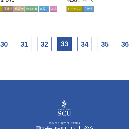
ス
卒業生
保護者
地域企業
在校生
入試
トピックス
在校生
33
30
31
32
34
35
36