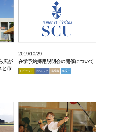
2019/10/29
ら広が
在学予約採用説明会の開催について
スと市
トピックス
お知らせ
保護者
在校生