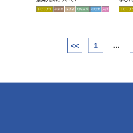
トピックス
卒業生
保護者
地域企業
在校生
入試
トピック
…
<<
1