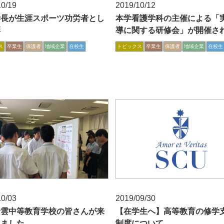
10/19
2019/10/12
学長が生涯スポーツ功労者とし
本学看護学科の主催による「
彰
導に関する研修会」が開催さ
ス
卒業生
保護者
地域企業
在校生
トピックス
卒業生
保護者
地域企業
在校生
10/03
2019/09/30
青雲中等教育学校の皆さんが来
【在学生へ】高等教育の修学
れました
制度について