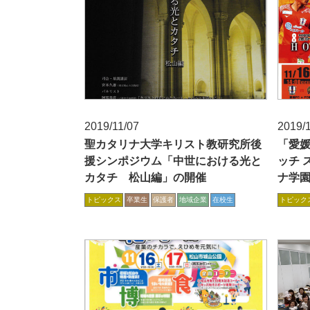
2019/11/07
2019/
聖カタリナ大学キリスト教研究所後
「愛媛
援シンポジウム「中世における光と
ッチ 
カタチ 松山編」の開催
ナ学
トピックス
卒業生
保護者
地域企業
在校生
トピック