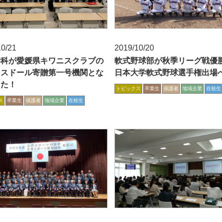
10/21
2019/10/20
学科が愛媛県キワニスクラブの
軟式野球部が秋季リーグ戦優
ニスドール寄贈第一号機関とな
日本大学軟式野球選手権出場
した！
トピックス
卒業生
保護者
地域企業
在校生
ス
卒業生
保護者
地域企業
在校生