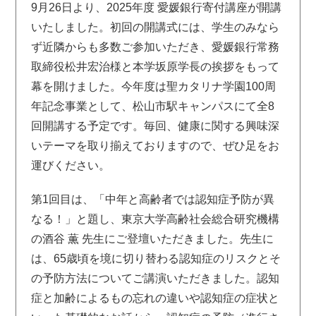
9月26日より、2025年度 愛媛銀行寄付講座が開講
いたしました。初回の開講式には、学生のみなら
ず近隣からも多数ご参加いただき、愛媛銀行常務
取締役松井宏治様と本学坂原学長の挨拶をもって
幕を開けました。今年度は聖カタリナ学園100周
年記念事業として、松山市駅キャンパスにて全8
回開講する予定です。毎回、健康に関する興味深
いテーマを取り揃えておりますので、ぜひ足をお
運びください。
第1回目は、「中年と高齢者では認知症予防が異
なる！」と題し、東京大学高齢社会総合研究機構
の酒谷 薫 先生にご登壇いただきました。先生に
は、65歳頃を境に切り替わる認知症のリスクとそ
の予防方法についてご講演いただきました。認知
症と加齢によるもの忘れの違いや認知症の症状と